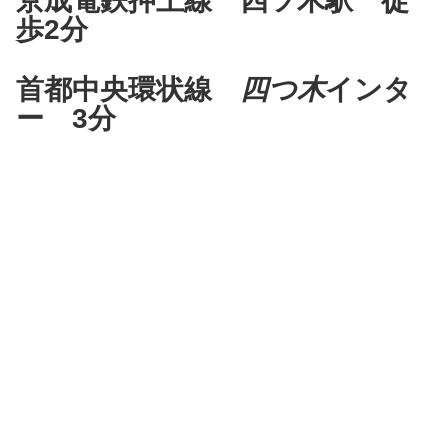
京成電鉄押上線 四ツ木駅 徒
歩2分
首都中央環状線
四つ木
インタ
ー 3分